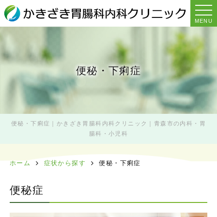
MENU
便秘・下痢症
便秘・下痢症｜かきざき胃腸科内科クリニック｜青森市の内科・胃
腸科・小児科
ホーム
症状から探す
便秘・下痢症
便秘症