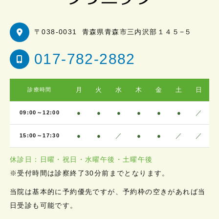
〒038-0031
青森県青森市三内沢部１４５−５
017-782-2882
月
火
水
木
金
土
日
診療時間
●
●
●
●
●
●
／
09:00～12:00
●
●
／
●
●
／
／
15:00～17:30
休診日：日曜・祝日・水曜午後・土曜午後
※受付時間は診察終了30分前までとなります。
当院は基本的に予約優先ですが、予約枠の空きがあれば当
日受診も可能です。