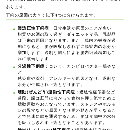
あります。
下痢の原因は大きく以下4つに分けられます。
浸透圧性下痢症
：日常生活が原因のことが多い
脂質やお酒の取り過ぎ、ダイエット食品、乳製品
は下痢の原因となります。また、腸内の栄養が過
剰になると、腸が吸収しきれずに腸管内の水分が
増加します。過剰な腸活による腸内細菌増加もこ
れに該当します。
分泌性下痢症
：コレラ、カンピロバクター腸炎な
ど
感染症や薬剤、アレルギーが原因となり、過剰な
水分が生成され下痢となります。
蠕動(ぜんどう)運動性下痢症
：過敏性症候群など
普段、腸は肛門に向かって食物を押し流すために
蠕動運動をおこなっています。ストレスやホルモ
ンの異常などが原因となり腸の動きが早くなるこ
とで急速に腸を通過するため、腸は食物中の水分
を吸収しきれず下痢となることがあります。