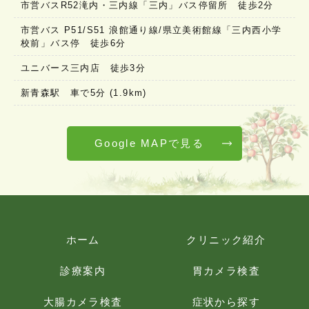
市営バスR52滝内・三内線「三内」バス停留所 徒歩2分
市営バス P51/S51 浪館通り線/県立美術館線「三内西小学
校前」バス停 徒歩6分
ユニバース三内店 徒歩3分
新青森駅 車で5分 (1.9km)
Google MAPで見る
ホーム
クリニック紹介
診療案内
胃カメラ検査
大腸カメラ検査
症状から探す