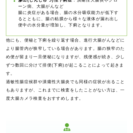
滲出(しんしゅつ)性下痢症
：潰瘍性大腸炎やクロ
ーン病、大腸がんなど
腸に炎症がある場合、腸の水分吸収能力が低下す
るとともに、腸の粘膜から様々な液体が漏れ出し
便中の水分量が増加し、下痢となります。
他にも、便秘と下痢を繰り返す場合、進行大腸がんなどに
より腸管内が狭窄している場合があります。腸の狭窄のた
め便が留まり一旦便秘になりますが、残便感が続き、少し
ずつ数回に分けて排便(下痢)が起こることによって起きま
す。
過敏性腸症候群や潰瘍性大腸炎でも同様の症状が出ること
もありますが、これまでに検査をしたことがない方は、一
度大腸カメラ検査をおすすめします。