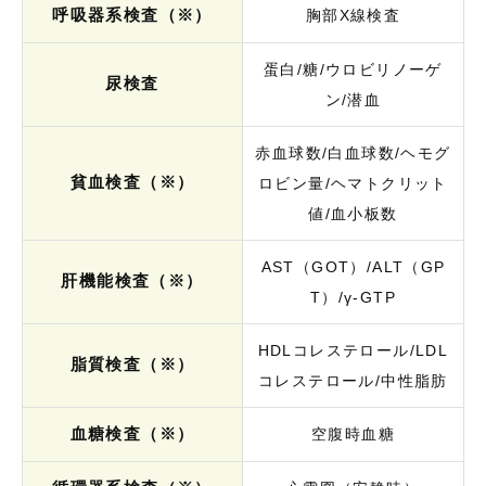
呼吸器系検査（※）
胸部X線検査
蛋白/糖/ウロビリノーゲ
尿検査
ン/潜血
赤血球数/白血球数/ヘモグ
貧血検査（※）
ロビン量/ヘマトクリット
値/血小板数
AST（GOT）/ALT（GP
肝機能検査（※）
T）/γ‐GTP
HDLコレステロール/LDL
脂質検査（※）
コレステロール/中性脂肪
血糖検査（※）
空腹時血糖