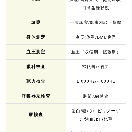
日常生活状況
診察
一般診察/健康相談・指導
身体測定
身長/体重/BMI/腹囲
血圧測定
血圧（収縮期・拡張期）
眼科検査
裸眼矯正視力
聴力検査
1,000Hz/4,000Hz
呼吸器系検査
胸部X線検査
蛋白/糖/ウロビリノーゲ
尿検査
ン/潜血/pH/比重