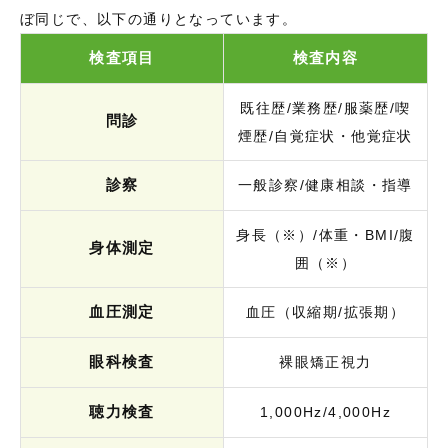
ぼ同じで、以下の通りとなっています。
検査項目
検査内容
既往歴/業務歴/服薬歴/喫
問診
煙歴/自覚症状・他覚症状
診察
一般診察/健康相談・指導
身長（※）/体重・BMI/腹
身体測定
囲（※）
血圧測定
血圧（収縮期/拡張期）
眼科検査
裸眼矯正視力
聴力検査
1,000Hz/4,000Hz