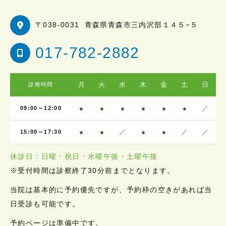
〒038-0031
青森県青森市三内沢部１４５−５
017-782-2882
月
火
水
木
金
土
日
診療時間
●
●
●
●
●
●
／
09:00～12:00
●
●
／
●
●
／
／
15:00～17:30
休診日：日曜・祝日・水曜午後・土曜午後
※受付時間は診察終了30分前までとなります。
当院は基本的に予約優先ですが、予約枠の空きがあれば当
日受診も可能です。
予約ページは準備中です。