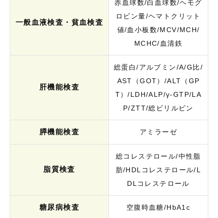
赤血球数/白血球数/ヘモグ
ロビン量/ヘマトクリット
一般血液検査・貧血検査
値/血小板数/MCV/MCH/
MCHC/血清鉄
総蛋白/アルブミン/A/G比/
AST（GOT）/ALT（GP
肝機能検査
T）/LDH/ALP/γ-GTP/LA
P/ZTT/総ビリルビン
膵機能検査
アミラーゼ
総コレステロール/中性脂
脂質検査
肪/HDLコレステロール/L
DLコレステロール
糖尿病検査
空腹時血糖/HbA1c